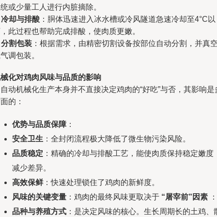
系统或少量工人进行内脏摘除。
.
冷却与排酸
：胴体迅速进入冰水槽或冷风隧道急速冷却至4°C以
下，此过程也帮助完成排酸，使肉质更嫩。
.
分割包装
：根据需求，由精密切割设备按部位自动分割，并真
或气调包装。
机械化对鸡肉风味与品质的影响
全自动机械化生产本身并不直接决定鸡肉的“好吃”与否，其影响是
方面的：
优势与品质保障
：
安全卫生
：全封闭流程极大降低了微生物污染风险。
品质稳定
：精确的冷却与排酸工艺，能使肉质保持稳定嫩度
减少差异。
高效保鲜
：快速处理锁住了鸡肉的新鲜度。
风味的关键变量
：鸡肉的最终风味更取决于
“屠宰前”因素
品种与养殖方式
：是决定风味的核心。生长周期长的土鸡、