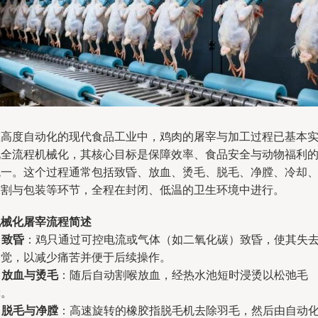
在高度自动化的现代食品工业中，鸡肉的屠宰与加工过程已基本
现全流程机械化，其核心目标是保障效率、食品安全与动物福利
统一。这个过程通常包括致昏、放血、烫毛、脱毛、净膛、冷却
分割与包装等环节，全程在封闭、低温的卫生环境中进行。
机械化屠宰流程简述
.
致昏
：鸡只通过可控电流或气体（如二氧化碳）致昏，使其失
知觉，以减少痛苦并便于后续操作。
.
放血与烫毛
：随后自动割喉放血，经热水池短时浸烫以松弛毛
囊。
.
脱毛与净膛
：高速旋转的橡胶指脱毛机去除羽毛，然后由自动