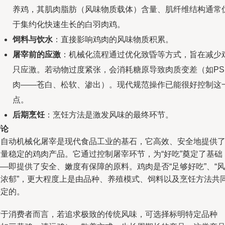
养鸡，其肌肉脂肪（风味物质载体）含量、肌纤维结构通常
于集约化快速生长的白羽肉鸡。
饲料与饮水
：直接影响鸡肉的风味物质积累。
屠宰前的应激
：机械化流程通过优化致昏等方式，旨在减少
只应激。若动物过度紧张，会消耗糖原导致肉质变差（如PS
肉——苍白、松软、渗出）。现代规范操作已能很好控制这
点。
后期烹饪
：烹饪方法是激发风味的最终环节。
结论
全自动机械化屠宰是现代食品工业的基石，它高效、安全地提供
质量稳定的鸡肉产品。它通过控制屠宰环节，为“好吃”奠定了基础
—即提供了安全、嫩度有保障的原料。鸡肉是否“足够好吃”、“风
味浓郁”，更大程度上是由品种、养殖模式、饲料以及烹饪方法共
决定的。
对于消费者而言，若追求极致的传统风味，可选择标明特定品种