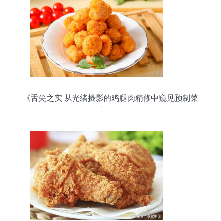
《舌尖之实 从光绪摄影的鸡腿肉精修中窥见预制菜
美学》