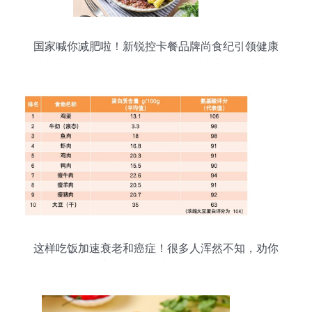
国家喊你减肥啦！新锐控卡餐品牌尚食纪引领健康
减脂新风潮——鸡肉类产品凭什么成为减脂首选？
这样吃饭加速衰老和癌症！很多人浑然不知，劝你
早点改掉！尤其是鸡肉类！