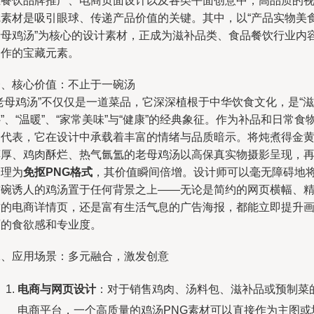
在餐饮品牌推广、电商页面设计以及各类平面创意中，高品质的
觉素材是吸引眼球、传递产品价值的关键。其中，以“产品实物美
老母鸡汤”为核心的设计素材，正成为滋补品类、食品餐饮行业内
创作的宝藏元素。
一、核心价值：不止于一碗汤
老母鸡汤”不仅仅是一道菜品，它深深植根于中华饮食文化，是“滋
”、“温暖”、“家常美味”与“健康”的经典象征。作为补品和日常食
的代表，它在设计中承载着丰富的情绪与品质暗示。将炖煮得金
醇厚、鸡肉酥烂、热气氤氲的老母鸡汤以高保真实物摄影呈现，
处理为
免抠PNG格式
，其价值瞬间倍增。设计师可以毫无障碍地
这碗诱人的鸡汤置于任何背景之上——无论是简约的网页横幅、
致的电商详情页，还是富有生活气息的广告海报，都能立即提升
面的食欲感和专业度。
二、应用场景：多元融合，激发创意
电商与网页设计
：对于销售鸡肉、汤料包、滋补品或预制菜
电商平台，一个高质量的鸡汤PNG素材可以直接作为主图或