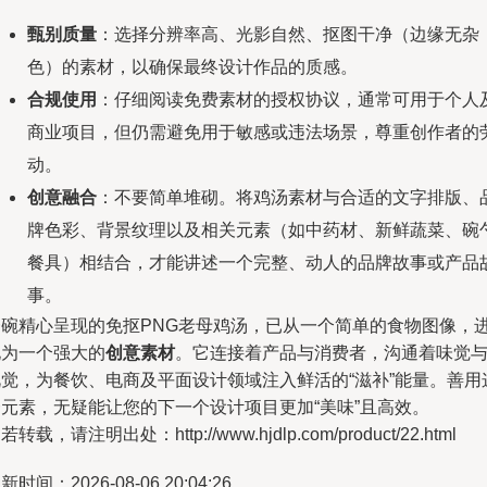
甄别质量
：选择分辨率高、光影自然、抠图干净（边缘无杂
色）的素材，以确保最终设计作品的质感。
合规使用
：仔细阅读免费素材的授权协议，通常可用于个人
商业项目，但仍需避免用于敏感或违法场景，尊重创作者的
动。
创意融合
：不要简单堆砌。将鸡汤素材与合适的文字排版、
牌色彩、背景纹理以及相关元素（如中药材、新鲜蔬菜、碗
餐具）相结合，才能讲述一个完整、动人的品牌故事或产品
事。
一碗精心呈现的免抠PNG老母鸡汤，已从一个简单的食物图像，
化为一个强大的
创意素材
。它连接着产品与消费者，沟通着味觉
视觉，为餐饮、电商及平面设计领域注入鲜活的“滋补”能量。善用
一元素，无疑能让您的下一个设计项目更加“美味”且高效。
若转载，请注明出处：http://www.hjdlp.com/product/22.html
新时间：2026-08-06 20:04:26