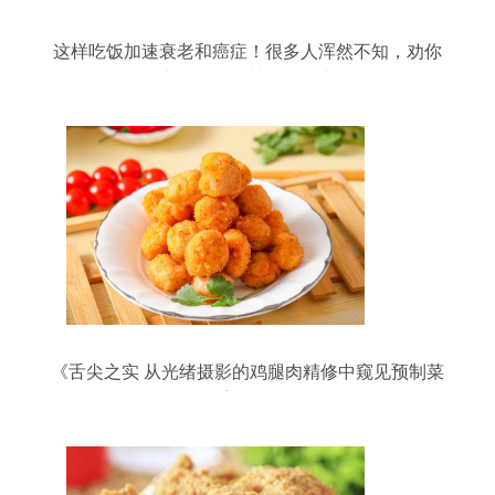
这样吃饭加速衰老和癌症！很多人浑然不知，劝你
早点改掉！尤其是鸡肉类！
《舌尖之实 从光绪摄影的鸡腿肉精修中窥见预制菜
美学》