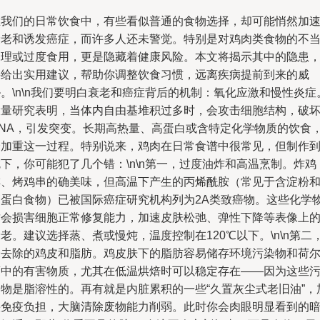
在我们的日常饮食中，有些看似普通的食物选择，却可能悄然加
衰老和诱发癌症，而许多人还未警觉。特别是对鸡肉类食物的不
处理或过度食用，更是隐藏着健康风险。本文将揭示其中的隐患
并给出实用建议，帮助你调整饮食习惯，远离疾病提前到来的威
。\n\n我们要明白衰老和癌症背后的机制：氧化应激和慢性炎症
大量研究表明，当体内自由基堆积过多时，会攻击细胞结构，破
DNA，引发突变。长期高热量、高蛋白或含特定化学物质的饮食
会加重这一过程。特别说来，鸡肉在日常食谱中很常见，但制作
下，你可能犯了几个错：\n\n第一，过度油炸和高温烹制。炸鸡
排、烤鸡串的确美味，但高温下产生的丙烯酰胺（常见于含淀粉
高蛋白食物）已被国际癌症研究机构列为2A类致癌物。这些化学
质会损害细胞正常修复能力，加速皮肤松弛、弹性下降等表像上
老。建议选择蒸、煮或慢炖，温度控制在120℃以下。\n\n第二
未去除的鸡皮和脂肪。鸡皮肤下的脂肪容易储存环境污染物和荷
蒙中的有害物质，尤其在低温烘焙时可以稳定存在——因为这些
染物是脂溶性的。再有就是内脏累积的一些“久置灰尘式老旧油”，
快免疫负担，大脑清除废物能力削弱。此时你会肉眼明显看到的