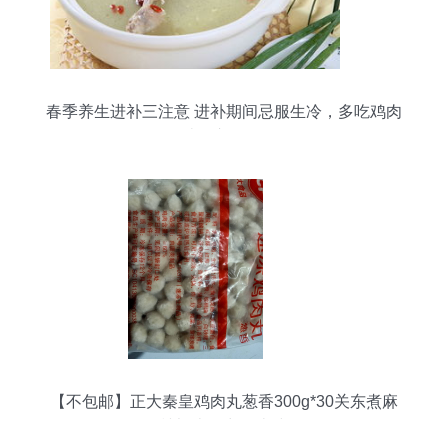
春季养生进补三注意 进补期间忌服生冷，多吃鸡肉
类滋补佳品
【不包邮】正大秦皇鸡肉丸葱香300g*30关东煮麻
辣烫火锅丸子米线