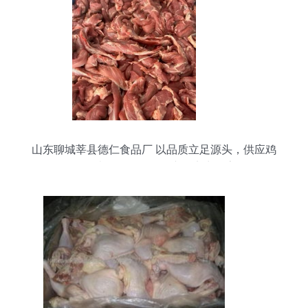
山东聊城莘县德仁食品厂 以品质立足源头，供应鸡
肉、猪肉、鸭肉及副产品实力厂家